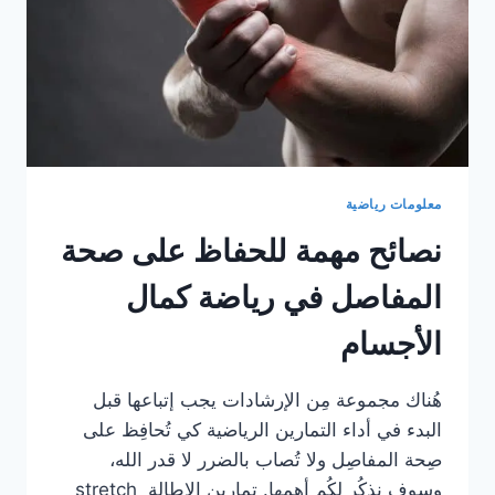
معلومات رياضية
نصائح مهمة للحفاظ على صحة
المفاصل في رياضة كمال
الأجسام
هُناك مجموعة مِن الإرشادات يجب إتباعها قبل
البدء في أداء التمارين الرياضية كي تُحافِظ على
صِحة المفاصِل ولا تُصاب بالضرر لا قدر الله،
وسوف نذكُر لكُم أهمها. تمارين الإطالة stretch