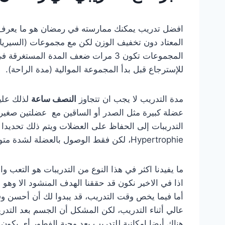
المعتاد دون تخفيف الوزن لكن مع مجموعات (السيريات
للإسترجاع قبل بدأ المجموعة الموالية (مدة الراحة).
مدة التدريب لا يجب ان تتجاوز
النصف ساعة
لذلك علي
عضلة كبيرة مثل الصدر أو الساقين مع عضلتين صغيرت
التدريبات إلى الحفاظ على العضلات ويتم ذلك تحديدا
Hypertrophie، لكن فقط الوصول بالعضلة لشدة متوسطة الهدف منها الحفاظ على حجم العضلة او تضخيمها جزئي.
ما يفيدنا اكثر في هذا النوع من التدريبات هو التعب و
اذا في الاخير نكون قد حققنا الهدف المنشود الا و
أما فيما يخص وقت التدريب، قد يبدوا لك أن أحسن وق
عالي أثناء التدريب، لكن المشكل أن الجسم بعد التدريب يحتاج قدر كبير من المغذيات acronutriment