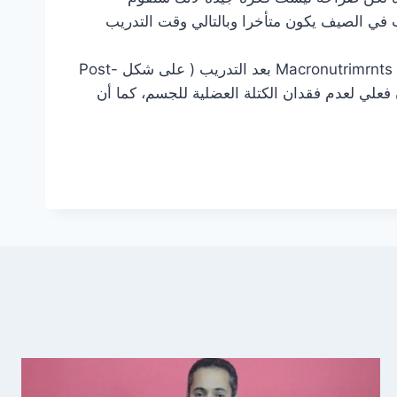
في الصيف يكون متأخرا وبالتالي وقت التدريب
لذلك فإننا ننصح بالتدريب قبل موعد الإفطار بساعة وذلك حتى يتمكن الجسم من الإستفادة بشكل مباشر من المغذيات Macronutrimrnts بعد التدريب ( على شكل Post-
 لإمتصاص المعذيات Assimilation des nutriments مما يسمح بضمان فعلي لعدم فقدان الكتلة العضلية للجسم، كما أن