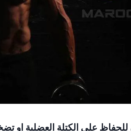
للحفاظ على الكتلة العضلية او تضخي