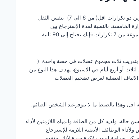
افضل تدريب يمكنك ممارسته في رمضان هو ما يعرف بتدريب القوة Entrainement de force يعتمد أساسا على تمارين ذو تكرارات اقل( من 6 الى 7) بنفس الثقل
ة الخامسة، بالنسبة لمدة الإسترجاع بين
المجموعات تكون 3 مرات ضعف المدة المستغرقة في تنفيذ مجموعة واحدة بمعنى أنك إذا استغرقت 30 ثانية لأداء مجموعة من 7 تكرارات فإنك تحتاج إلى 90 ثانية
 بتدريب ثلاث مجموع عضلات في حصة واحدة (
اث أو أربع أيام في الاسبوع، يهدف هذا النوع من
 الالياف العضلية لغرض تضخيم العضلات
اقة اقل وهذا بالضبط ما لا يتوفرعند الشخص الصائم،
الة، ولديه كل من الطاقة والمياه اللازمتين لأداء
 للتدريب بعد وجبة الفطور أي يكون الجسم قد تزود بما يحتاجه من مغذيات Macronutriments و مياه لكن صراحة ليست فكرة جيدة لأنك ستقوم