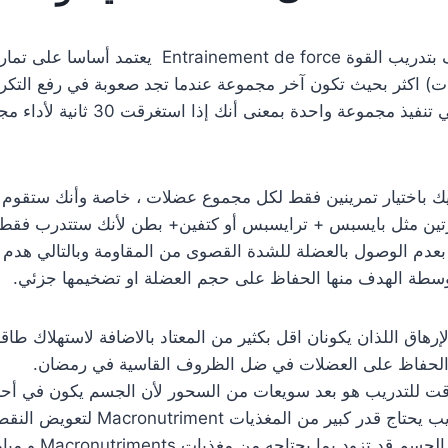
) اكثر بحيث تكون آخر مجموعة عندما تجد صعوبة في رفع التكرار
ك باختيار تمرينين فقط لكل مجموع عضلات ، خاصة وأنك ستقوم
ين مثل بايسبس + ترايسبس أو كتفين+ بطن لأنك ستتدرب فقط لثل
 بعدم الوصول بالعضلة للشدة القصوى من المقاومة وبالتالي هدم
الإرهاق اللذان يكونان اقل بكثير من المعتاد بالاضافة لاستهلاك ط
هو الحفاظ على العضلات في ضل الظروف القاسية في رمضان.
ت للتدريب هو بعد سويعات من السحور لأن الجسم يكون في أحسن ح
M لتعويض النقص ولأداء الوظائف الأيضية اللازمة للإسترجاع
هناك أيضا امكانية