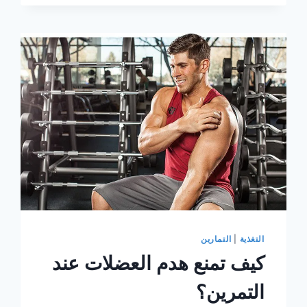
الجسم
بهدف
ضخامة
عضلية
كالمحترفين
وبدون
هرمونات
التغذية
|
التمارين
كيف تمنع هدم العضلات عند
التمرين؟