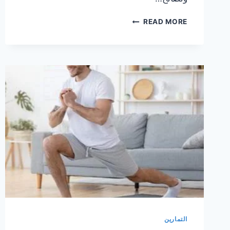
7
READ MORE
أسرار
لتطوير
عضلات
مائلة
قوية
و
محددة
جيدا
التمارين