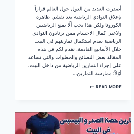
أصدرت العديد من الدول حول العالم قراراً
بإغلاق النوادي الرياضية بعد تفشي ظاهرة
الكورونا ولكن هذا يجب ألّا يمنع الرياضيين
ولاعبي كمال الاجسام ممن يرتادون النوادي
الرياضية بعدم استكمال تمارينهم في البيت
خلال الأسابيع القادمة. نقدم لكم في هذه
المقالة بعض النصائح والخطوات والتي تساعد
على إجراء التمارين الرياضية من داخل البيت.
أوّلاً: ممارسة التمارين…
كيف
READ MORE
تمرن
عضلاتك
في
البيت
في
زمن
الكورونا؟