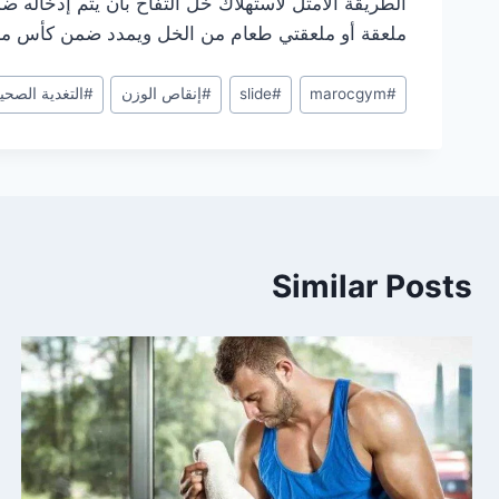
الطريقة الأمثل لاستهلاك خل التفاح بأن يتم إدخاله
ملعقة أو ملعقتي طعام من الخل ويمدد ضمن كأس ماء كب
#
marocgym
#
slide
#
إنقاص الوزن
#
التغدية الصحي
Similar Posts