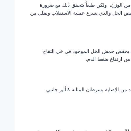
راسات أن تناول ملعقة طعام من خل التفاح تنقص 1.2 كغ من وزن الجسم وأن ملعقتي طعام منه تنقص 1.7 غ من الوزن، ولكن طبعاً يتحقق ذلك مع ضرورة
حمض الخل والذي يسرع عملية الاستقلاب ويقلل من
يث يخفض حمض الخل الموجود في خل التفاح
ل من ارتفاع ضغط الدم.
ن الإصابة بسرطان المثانة كتأثير جانبي