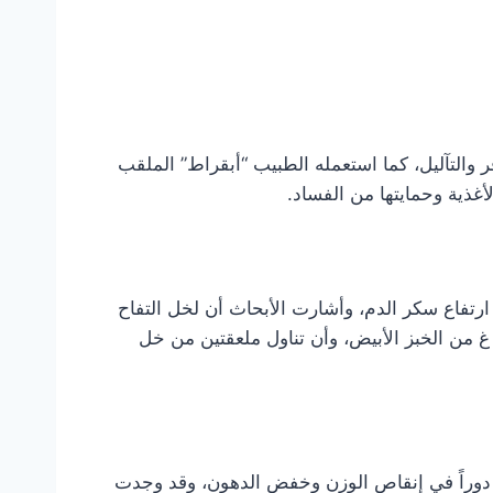
والتآليل، كما استعمله الطبيب “أبقراط” الملقب
غذية وحمايتها من الفساد.
اح حتى الآن هو استخدامه من قبل مرضى السكري النمط 2 والذين يعانون من ارتفاع سكر الدم، وأشارت الأبحاث أن لخل التفاح
وراً في خفض سكر الدم وتعزيز عمل الأنسولين. فمثلاً وجد أنَّ خل التفاح يخفض سكر الدم بنسبة 34% بعد تناول 50 غ من الخبز الأبيض، وأن تناول ملعقتين من خل
 له دوراً في إنقاص الوزن وخفض الدهون، وقد وجدت