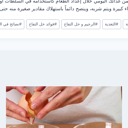
 ضمن غذائك اليومي خلال إعداد الطعام كاستخدامه في السلطات أ
يرة ويتم شربه، وينصح دائماً باستهلاك مقادير صغيرة منه حتى ل
ة
#
التغذية
#
الرجيم و خل التفاح
#
فوائد خل التفاح
#
نصائح في ال