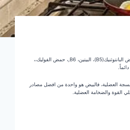
يعتبر البيض من أهم المصادر وأفضلها للحصول على البروتين ذات القيمة البيولوجية العالية، والفيتامينات (B2, B3)، حمض البانتوثنيك(B5)، البيتين، B6,، حمض الفوليك،،
أنسجة العضلية، فالبيض هو واحدة من افضل مصادر
علي القوة والضخامة العضلية.