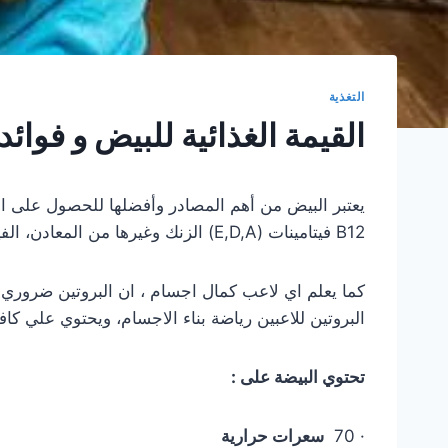
التغذية
القيمة الغذائية للبيض و فوائ
B12 فيتامينات (E,D,A) الزنك وغيرها من المعادن، الفيتامينات الحيوية والضرورية. كما أنها لذيذة، سهلة الهضم ومتوفرة دائماً.
كما يعلم اي لاعب كمال اجسام ، ان البروتين ضروري
البروتين للاعبين رياضة بناء الاجسام، ويحتوي علي كاف
تحتوي البيضة على :
· 70
سعرات حرارية