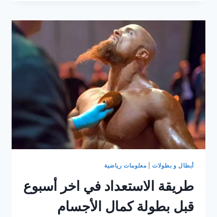
كيروز:
رحلة
نجاح
الديناصور
البرازيلي
في
بناء
الأجسام
أبطال و بطولات
|
معلومات رياضية
طريقة الاستعداد في اخر أسبوع
قبل بطولة كمال الأجسام