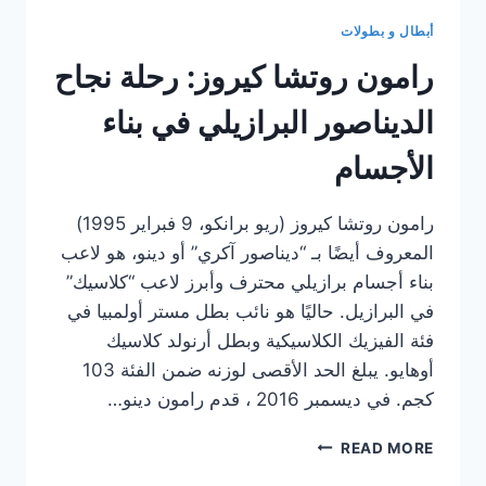
أبطال و بطولات
رامون روتشا كيروز: رحلة نجاح
الديناصور البرازيلي في بناء
الأجسام
رامون روتشا كيروز (ريو برانكو، 9 فبراير 1995)
المعروف أيضًا بـ “ديناصور آكري” أو دينو، هو لاعب
بناء أجسام برازيلي محترف وأبرز لاعب “كلاسيك”
في البرازيل. حاليًا هو نائب بطل مستر أولمبيا في
فئة الفيزيك الكلاسيكية وبطل أرنولد كلاسيك
أوهايو. يبلغ الحد الأقصى لوزنه ضمن الفئة 103
كجم. في ديسمبر 2016 ، قدم رامون دينو…
رامون
READ MORE
روتشا