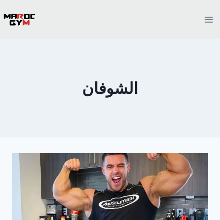
Ski
t
conten
الشوفان