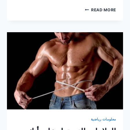
الطريقة
READ MORE
السحرية
لبناء
العضلات
دون
زيادة
نسبة
الدهون:
اكتشف
أسرار
الجسم
المشدود
معلومات رياضية