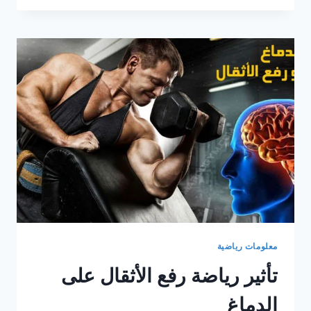
التمارين
الرياضية
والعادات
اليومية
في
مستوى
هرمون
التستوستيرون
لديك؟
معلومات رياضية
تأثير رياضة رفع الأثقال على
الدماغ