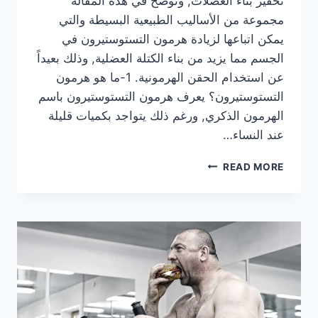
تحفيز بناء العضلات, ونوضح في هذه المقالة
مجموعة من الأساليب الطبيعية البسيطة والتي
يمكن اتباعها لزيادة هرمون التستوستيرون في
الجسم مما يزيد من بناء الكتلة العضلية, وذلك بعيداً
عن استخدام الحقن الهرمونية. 1-ما هو هرمون
التستوستيرون؟ يعرف هرمون التستوستيرون باسم
الهرمون الذكري, ورغم ذلك يتواجد بكميات قليلة
عند النساء…
محفزات
READ MORE
طبيعية
لهرمون
التستوستيرون