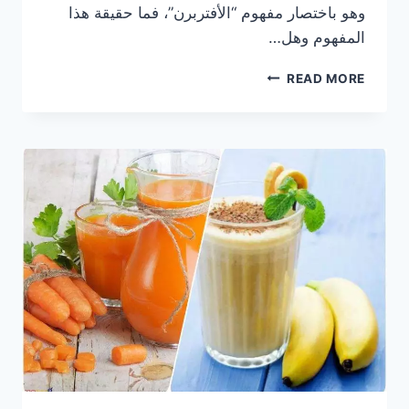
وهو باختصار مفهوم “الأفتربرن”، فما حقيقة هذا
المفهوم وهل…
ماهو
READ MORE
الأفتر
برن
AFTERBURN
و
هل
هو
مفيد
؟