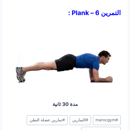
التمرين 6 – Plank :
مدة 30 ثانية
Post
#
marocgym
#
التمارين
#
تمارين عضلة البطن
Tags: