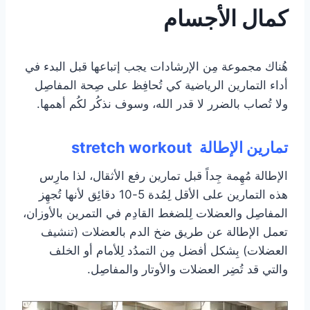
كمال الأجسام
هُناك مجموعة مِن الإرشادات يجب إتباعها قبل البدء في
أداء التمارين الرياضية كي تُحافِظ على صِحة المفاصِل
ولا تُصاب بالضرر لا قدر الله، وسوف نذكُر لكُم أهمها.
تمارين الإطالة stretch workout
الإطالة مُهِمة جِداً قبل تمارين رفع الأثقال، لذا مارِس
هذه التمارين على الأقل لِمُدة 5-10 دقائِق لأنها تُجهِز
المفاصِل والعضلات لِلضغط القادِم في التمرين بالأوزان،
تعمل الإطالة عن طريق ضخ الدم بالعضلات (تنشيف
العضلات) بِشكل أفضل مِن التمدُد لِلأمام أو الخلف
والتي قد تُضِر العضلات والأوتار والمفاصِل.