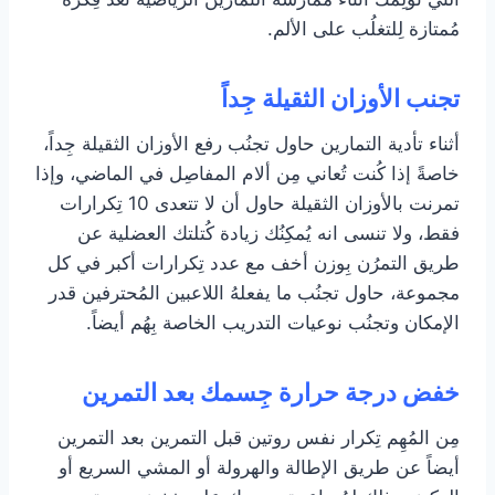
مُمتازة لِلتغلُب على الألم.
تجنب الأوزان الثقيلة جِداً
أثناء تأدية التمارين حاول تجنُب رفع الأوزان الثقيلة جِداً،
خاصةً إذا كُنت تُعاني مِن ألام المفاصِل في الماضي، وإذا
تمرنت بالأوزان الثقيلة حاول أن لا تتعدى 10 تِكرارات
فقط، ولا تنسى انه يُمكِنُك زيادة كُتلتك العضلية عن
طريق التمرُن بِوزن أخف مع عدد تِكرارات أكبر في كل
مجموعة، حاول تجنُب ما يفعلهُ اللاعبين المُحترفين قدر
الإمكان وتجنُب نوعيات التدريب الخاصة بِهُم أيضاً.
خفض درجة حرارة جِسمك بعد التمرين
مِن المُهِم تِكرار نفس روتين قبل التمرين بعد التمرين
أيضاً عن طريق الإطالة والهرولة أو المشي السريع أو