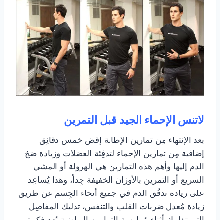
لاتنس الإحماء الجيد قبل التمرين
بعد الإنتهاء مِن تمارين الإطالة إقض خمس دقائِق
إضافية مِن تمارين الإحماء لتدفِئة العضلات وزيادة ضخ
الدم إليها وأهم هذه التمارين هي الهرولة أو المشي
السريع أو التمرين بالأوزان الخفيفة جِداً، وهذا يُساعِد
على زيادة تدفُق الدم في جميع أنحاء الجِسم عن طريق
زيادة مُعدل ضربات القلب والتنفس، تدليك المفاصِل
التي تؤلِمك أثناء مُمارسة التمارين الرياضية تُعد فِكرة