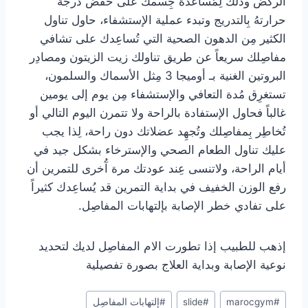
الركض وذلك لِمُساعدة جِسمك على خفض درجة
حرارتهُ بِالتدريج وتبدء عملية الإستشفاء، حاول تناول
الكثير مِن الدهون الصحية التي تُساعِدك على تشافي
مفاصِلك سريعاً عن طريق تناولك زيت الزيتون ومصادِر
البروتين الغنية بـ أوميجا 3 مِثل الأسماك والسلمون،
تستغرِق مُدة التعافي والإستشفاء مِن يوم إلى يومين
غالباً فحاول الإستفادة بالراحة ولا تتمرن اليوم التالي أو
تُخاطِر بِمفاصِلك وتُجهِد عضلاتك دون راحة، لِذا يجب
عليك تناول الطعام الصحي والإسترخاء بشكل جيد في
أيام الراحة، ولاتنسى عِند عودتك مرة آُخرى للتمرين أن
رفع الوزن الخفيف في بداية التمرين قد يُساعِدك كثيراً
على تفادي خطر الإصابة بإلتهابات المفاصِل.
إذهب للطبيب إذا تطورت الام المفاصِل لديك لتحديد
نوعية الإصابة وبداية العلاج بصورة تفصيلية
Post
#
marocgym
#
slide
#
إلتهابات المفاصِل