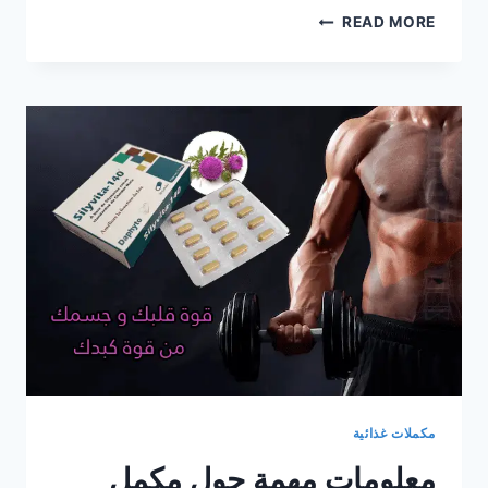
هل
READ MORE
يمكن
تناول
المكمل
الغذائي
بعد
انتهاء
مدة
صلاحيته؟
هل
هذا
يضر
بك؟
مكملات غذائية
معلومات مهمة حول مكمل