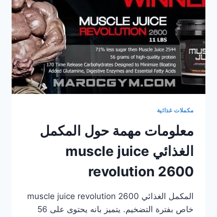
كمال
الأجسام
من
أجل
بناء
عضلى
طبيعى
وصحى
سليم
مكملات غذائية
معلومات مهمة حول المكمل
الغذائي muscle juice
revolution 2600
المكمل الغذائي muscle juice revolution 2600
خاص بفترة التضخيم. يتميز بانه يحتوى على 56