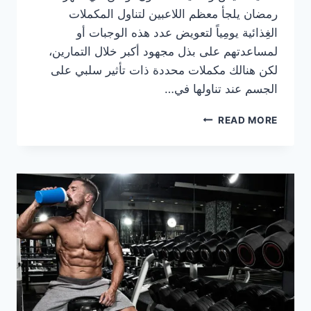
رمضان يلجأ معظم اللاعبين لتناول المكملات
الغِذائية يومِياً لتعويض عدد هذه الوجبات أو
لمساعدتهم على بذل مجهود أكبر خلال التمارين،
لكن هنالك مكملات محددة ذات تأثير سلبي على
الجسم عند تناولها في…
المكملات
READ MORE
الغذائية
التي
يجب
تجنبها
تماماً
أو
التخفيف
منها
في
شهر
رمضان