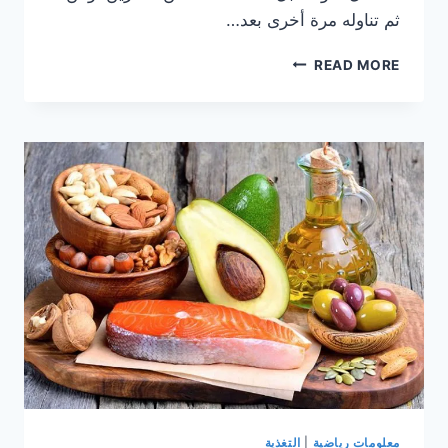
ثم تناوله مرة أخرى بعد…
أفضل
READ MORE
وقت
لتناول
المكملات
الغذائية
الجلوتامين
و
الكرياتين
و
البروتين
معلومات رياضية
|
التغذية