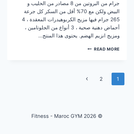
جرام من البروتين من 8 مصادر من الحليب و
البيض ولكن مع 70% أقل من السكر كل جرعة
265 جرام فيها مزيج الكربوهيدرات المعقدة ، 4
أحماض دهنية صحية ، 3 أنواع من الجلوتامين ،
ومزيج انزيم الهضم. يحتوى هذا المنتج…
معلومات
READ MORE
مهمة
حول
المكمل
الغذائي
Page
Next
2
1
MUSCLE
JUICE
navigation
Page
REVOLUTION
2600
© 2026 Fitness - Maroc GYM