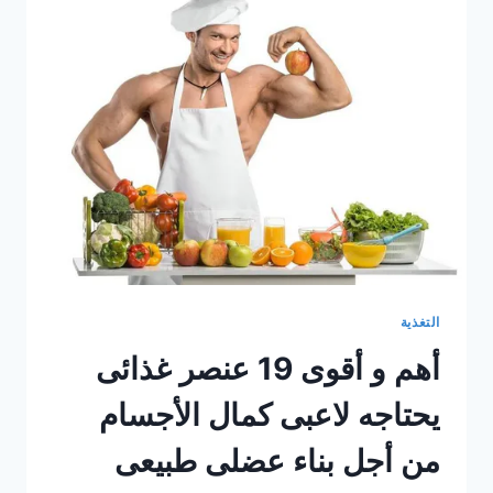
الغير
مشبعة
و
متى
تكون
ضارة
التغذية
أهم و أقوى 19 عنصر غذائى
يحتاجه لاعبى كمال الأجسام
من أجل بناء عضلى طبيعى