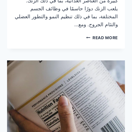
كبيرة من العناصر الغذائية، بما في ذلك الزنك.
يلعب الزنك دورًا حاسمًا في وظائف الجسم
المختلفة، بما في ذلك تنظيم النمو والتطور العضلي
والتئام الجروح. ومع…
اكتشف
READ MORE
كيف
يؤثر
نقص
الزنك
على
أداء
لاعبي
كمال
الأجسام
واستراتيجيات
الوقاية