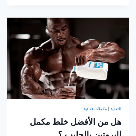
يتسبب
الكرياتين
في
انتفاخ
البطن؟
كل
ما
تريد
معرفته
حول
الكرياتين
التغذية
|
مكملات غذائية
هل من الأفضل خلط مكمل
البروتين بالحليب ؟