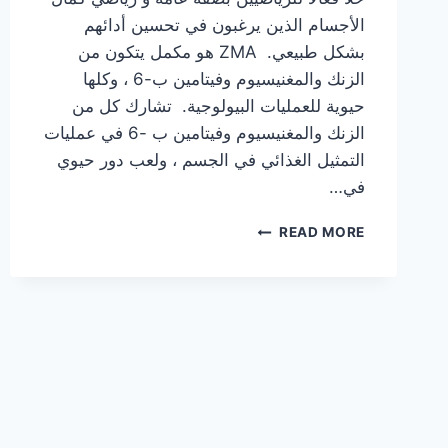
الأجسام الذين يرغبون في تحسين أدائهم
بشكل طبيعي. ZMA هو مكمل يتكون من
الزنك والمغنيسيوم وفيتامين ب-6 ، وكلها
حيوية للعمليات البيولوجية. تشارك كل من
الزنك والمغنيسيوم وفيتامين ب -6 في عمليات
التمثيل الغذائي في الجسم ، ولعب دور حيوي
في…
معلومات
READ MORE
مهمة
حول
المكمل
الغذائي
ZMA
للشركة
العالمية
OLIMP